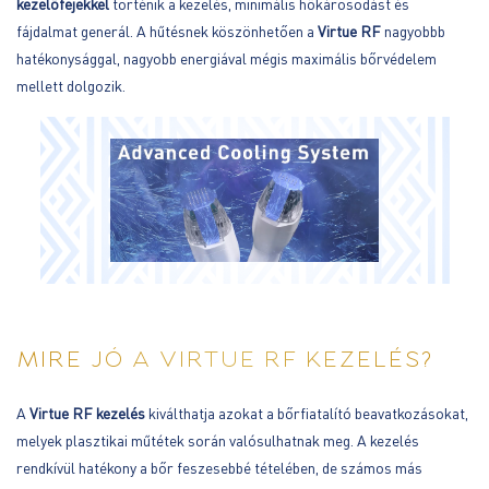
kezelőfejekkel
történik a kezelés, minimális hőkárosodást és
fájdalmat generál. A hűtésnek köszönhetően a
Virtue RF
nagyobbb
hatékonysággal, nagyobb energiával mégis maximális bőrvédelem
mellett dolgozik.
MIRE JÓ A VIRTUE RF KEZELÉS?
A
Virtue RF kezelés
kiválthatja azokat a bőrfiatalító beavatkozásokat,
melyek plasztikai műtétek során valósulhatnak meg. A kezelés
rendkívül hatékony a bőr feszesebbé tételében, de számos más