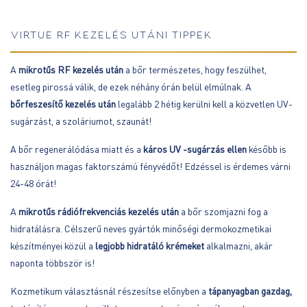
VIRTUE RF KEZELÉS UTÁNI TIPPEK
A
mikrotűs RF kezelés után
a bőr természetes, hogy feszülhet,
esetleg pirossá válik, de ezek néhány órán belül elmúlnak. A
bőrfeszesítő kezelés után
legalább 2 hétig kerülni kell a közvetlen UV-
sugárzást, a szoláriumot, szaunát!
A bőr regenerálódása miatt és a
káros UV -sugárzás ellen
később is
használjon magas faktorszámú fényvédőt! Edzéssel is érdemes várni
24-48 órát!
A
mikrotűs rádiófrekvenciás kezelés után
a bőr szomjazni fog a
hidratálásra. Célszerű neves gyártók minőségi dermokozmetikai
készítményei közül a
legjobb hidratáló krémeket
alkalmazni, akár
naponta többször is!
Kozmetikum választásnál részesítse előnyben a
tápanyagban gazdag,