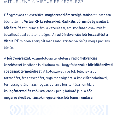
MIT JELENT A VIRTUE RF KEZELÉS?
Bőrgyógyászati esztétikai
magánrendelőm szolgáltatásait
tudatosan
bővítettem a
Virtue RF kezelésekkel.
Radikális bőrminőség javulást,
bőrfiatalítást
tudunk elérni a kezeléssel, ami korábban csak műtéti
bevatkozással volt lehetséges. A
rádiófrekvenciás bőrfeszesítést a
Virtue RF
minden eddiginél magasabb szinten valósítja meg a páciens
bőrén.
A
bőrgyógyászat
, kozmetológia területén a
rádiófrekvenciás
kezeléseket
korábban is alkalmazták, hogy
fokozzák a bőr kötőszöveti
rostjainak termelődését
. A kötőszöveti rostok felelnek a bőr
tartásáért, feszességéért, rugalmasságáért. A kor előrehaladtával,
terhesség után, hízás-fogyás során a bőr tartása romlik, a
kollagéntermelés csökken,
ennek pedig látható jelei a
bőr
megereszkedése, ráncok megjelenése, bőrtónus romlása.