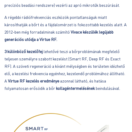
precíziós beadási rendszere) vezérli az apró mikrotűk beszúrását.
A régebbi rádiófrekvenciás eszközök pontatlanságuk miatt
károsíthatják a bőrt és a fájdalomérzet is fokozottabb kezelés alatt. A
2012-ben még forradalminak számító
Vivace készülék
legújabb
generációs utódja a Virtue RF.
3 különböző kezelőfej
lehetővé teszi a bőrproblémának megfelelő
teljesen személyre szabott kezelést (Smart RF, Deep RF és Exact
RF). A szöveti regeneráció a kívánt mélységben és területen idézhető
elő, a kezelési frekvencia egyénhez, kezelendő problémához állítható.
A
Virtue RF kezelés eredménye
azonnal látható, és hatása
folyamatosan erősödik a bőr
kollagéntermelésének
beindulásával.