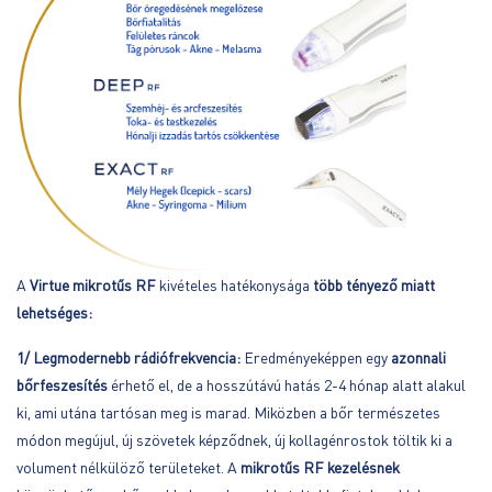
A
Virtue
mikrotűs RF
kivételes hatékonysága
több tényező miatt
lehetséges:
1/ Legmodernebb rádiófrekvencia:
Eredményeképpen egy
azonnali
bőrfeszesítés
érhető el, de a hosszútávú hatás 2-4 hónap alatt alakul
ki, ami utána tartósan meg is marad. Miközben a bőr természetes
módon megújul, új szövetek képződnek, új kollagénrostok töltik ki a
volument nélkülöző területeket. A
mikrotűs RF kezelésnek