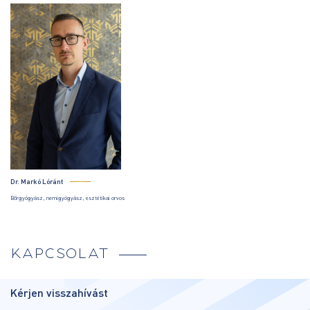
Dr. Markó Lóránt
Bőrgyógyász, nemigyógyász, esztétikai orvos
KAPCSOLAT
Kérjen visszahívást