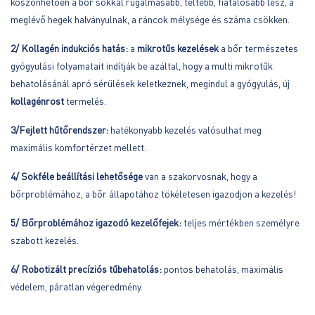
köszönhetően a bőr sokkal rugalmasabb, teltebb, fiatalosabb lesz, a
meglévő hegek halványulnak, a ráncok mélysége és száma csökken.
2/ Kollagén indukciós hatás:
a
mikrotűs kezelések
a bőr természetes
gyógyulási folyamatait indítják be azáltal, hogy a multi mikrotűk
behatolásánál apró sérülések keletkeznek, megindul a gyógyulás, új
kollagénrost
termelés.
3/Fejlett hűtőrendszer:
hatékonyabb kezelés valósulhat meg
maximális komfortérzet mellett.
4/ Sokféle beállítási lehetősége
van a szakorvosnak, hogy a
bőrproblémához, a bőr állapotához tökéletesen igazodjon a kezelés!
5/ Bőrproblémához igazodó kezelőfejek:
teljes mértékben személyre
szabott kezelés.
6/ Robotizált precíziós tűbehatolás:
pontos behatolás, maximális
védelem, páratlan végeredmény.