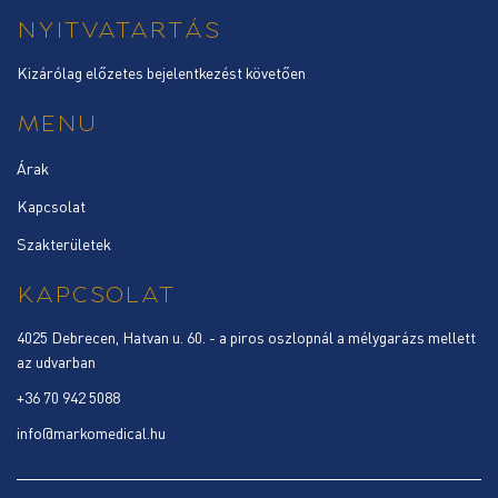
NYITVATARTÁS
Kizárólag előzetes bejelentkezést követően
MENU
Árak
Kapcsolat
Szakterületek
KAPCSOLAT
4025 Debrecen, Hatvan u. 60. - a piros oszlopnál a mélygarázs mellett
az udvarban
+36 70 942 5088
info@markomedical.hu