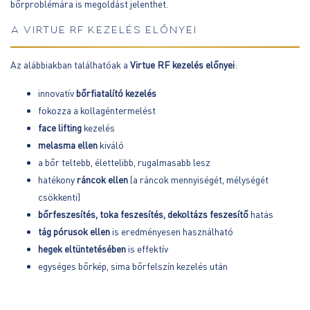
bőrproblémára is megoldást jelenthet.
A VIRTUE RF KEZELÉS ELŐNYEI
Az alábbiakban találhatóak a
Virtue RF kezelés előnyei
:
innovatív
bőrfiatalító kezelés
fokozza a kollagéntermelést
face lifting
kezelés
melasma ellen
kiváló
a bőr teltebb, élettelibb, rugalmasabb lesz
hatékony
ráncok ellen
(a ráncok mennyiségét, mélységét
csökkenti)
bőrfeszesítés, toka feszesítés, dekoltázs feszesítő
hatás
tág pórusok ellen
is eredményesen használható
hegek eltüntetésében
is effektív
egységes bőrkép, sima bőrfelszín kezelés után