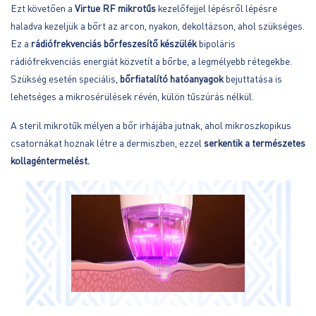
Ezt követően a
Virtue RF mikrotűs
kezelőfejjel lépésről lépésre
haladva kezeljük a bőrt az arcon, nyakon, dekoltázson, ahol szükséges.
Ez a
rádiófrekvenciás bőrfeszesítő készülék
bipoláris
rádiófrekvenciás energiát közvetít a bőrbe, a legmélyebb rétegekbe.
Szükség esetén speciális,
bőrfiatalító hatóanyagok
bejuttatása is
lehetséges a mikrosérülések révén, külön tűszúrás nélkül.
A steril mikrotűk mélyen a bőr irhájába jutnak, ahol mikroszkopikus
csatornákat hoznak létre a dermiszben, ezzel
serkentik a természetes
kollagéntermelést.