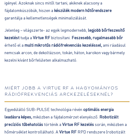
igényel. Azoknak sincs mitől tartani, akiknek alacsony a
fájdalomküszöbük, hiszen a
készülék modern hűtőrendszere
garantálja a kellemetlenségek minimalizálását.
Jelenleg – világszerte- az egyik legmodernebb,
legjobb bőrfeszesítő
kezelést
tudja a
Virtue RF
biztosítani.
Feszesebb, rugalmasabb bőr
érhető el a
multi mikrotűs rádiófrekvenciás kezeléssel,
ami ráadásul
nemcsak arcon, de dekoltázson, tokán, háton, karokon vagy bármely
kezelni kívánt bőrfelületen alkalmazható.
MIÉRT JOBB A VIRTUE RF A HAGYOMÁNYOS
RÁDIÓFREKVENCIÁS ARCKEZELÉSEKNÉL?
Egyedülálló SUB-PULSE technológia révén
optimális energia
leadásra képes,
miközben a fájdalomérzet elenyésző.
Robotizált
precíziós tűbehatolás
történik a
Virtue RF kezelés
során, miközben a
hőmérséklet kontrollálható. A
Virtue RF
RPD rendszere (robotizált