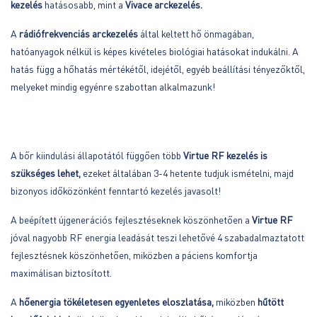
kezelés
hatásosabb, mint a
Vivace arckezelés.
A
rádiófrekvenciás arckezelés
által keltett hő önmagában,
hatóanyagok nélkül is képes kivételes biológiai hatásokat indukálni. A
hatás függ a hőhatás mértékétől, idejétől, egyéb beállítási tényezőktől,
melyeket mindig egyénre szabottan alkalmazunk!
A bőr kiindulási állapotától függően több
Virtue RF kezelés is
szükséges lehet,
ezeket általában 3-4 hetente tudjuk ismételni, majd
bizonyos időközönként fenntartó kezelés javasolt!
A beépített újgenerációs fejlesztéseknek köszönhetően a
Virtue RF
jóval nagyobb RF energia leadását teszi lehetővé 4 szabadalmaztatott
fejlesztésnek köszönhetően, miközben a páciens komfortja
maximálisan biztosított.
A
hőenergia tökéletesen egyenletes eloszlatása
,
miközben
hűtött