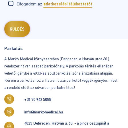
Elfogadom az
adatkezelési tájékoztatót
Parkolás
A Markó Medical környezetében (Debrecen, a Hatvan utca 60.)
rendszerint van szabad parkolóhely. A parkolás térítés ellenében
vehető igénybe a 4033-as zöld parkolási zóna árszabása alapján.
Kérem a parkoláshoz a Hatvan utcai parkolót vegyék igénybe, mivel
a rendelő előtt az udvarban parkolni tilos!
+36 70 942 5088
info@markomedical.hu
4025 Debrecen, Hatvan u. 60. - a piros oszlopnál a