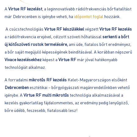
A
Virtue RF kezelést
, a leginnovatívabb rádiófrekvenciás bőrfiatalítást
már Debrecenben is igénybe veheti, ha
időpontot foglal
hozzánk.
A csúcstechnológiás
Virtue RF készülékkel
végzett
Virtue RF kezelés
a rádiófrekvencia erejével, célzott szöveti hőhatással
serkenti a bőrt
új kötőszöveti rostok termelésére,
ami üde, fiatalos bőrt eredményez,
a bőr saját megújuló képességének beindításával. A korábban népszerű
Vivace kezelésekhez
képest a
Virtue RF
már jóval hatékonyabb
technológiát alkalmaz.
A forradalmi
mikrotűs RF kezelés
Kelet-Magyarországon elsőként
Debrecenben
esztétikai – bőrgyógyászati magánrendelőnkben
vehető
igénybe. A
Virtue RF multi mikrotűs
technológia alkalmazásával a
kezelés gyakorlatilag fájdalommentes, az eredmény pedig lenyűgöző,
bőre üdébb, feszesebb, fiatalosabb lesz!