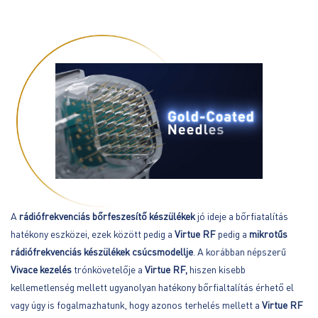
A
rádiófrekvenciás bőrfeszesítő készülékek
jó ideje a bőrfiatalítás
hatékony eszközei, ezek között pedig a
Virtue RF
pedig a
mikrotűs
rádiófrekvenciás készülékek csúcsmodellje
. A korábban népszerű
Vivace kezelés
trónkövetelője a
Virtue RF,
hiszen kisebb
kellemetlenség mellett ugyanolyan hatékony bőrfialtalítás érhető el
vagy úgy is fogalmazhatunk, hogy azonos terhelés mellett a
Virtue RF