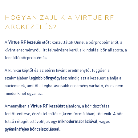
HOGYAN ZAJLIK A VIRTUE RF
ARCKEZELÉS?
A
Virtue RF kezelés
előtt konzultálok Önnel a bőrproblémáról, a
kívánt eredményről. Itt felmérésre kerül a kiindulási bőr állapota, a
fennálló bőrproblémák.
A klinikai képtől és az elérni kívánt eredménytől függően a
szakmájában
legjobb bőrgyógyász
mindig azt a kezelést ajánlja a
páciensnek, amitől a leghatásosabb eredmény várható, és ez nem
mindenkinél ugyanaz.
Amennyiben a
Virtue RF kezelést
ajánlom, a bőr tisztítása,
fertőtlenítése, érzéstelenítése (krém formájában) történik. A bőr
felső rétegét eltávolítjuk egy
mikrodermabrázióval
, vagyis
gyémántfejes bőrcsiszolással.