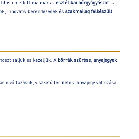
llítása mellett ma már az
esztétikai bőrgyógyászat
is
ok, innovatív berendezések és
szakmailag felkészült
nosztizáljuk és kezeljük. A
bőrrák szűrése, anyajegyek
 elváltozások, viszkető területek, anyajegy változásai