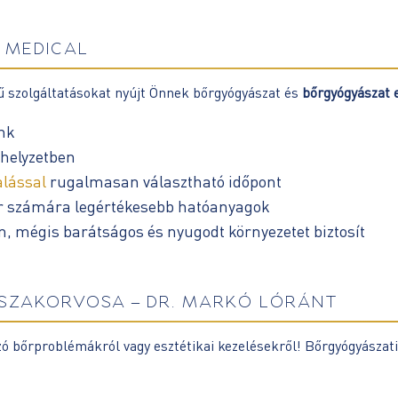
 MEDICAL
ű szolgáltatásokat nyújt Önnek bőrgyógyászat és
bőrgyógyászat 
nk
helyzetben
alással
rugalmasan választható időpont
bőr számára legértékesebb hatóanyagok
 mégis barátságos és nyugodt környezetet biztosít
SZAKORVOSA – DR. MARKÓ LÓRÁNT
ó bőrproblémákról vagy esztétikai kezelésekről!
Bőrgyógyászati,