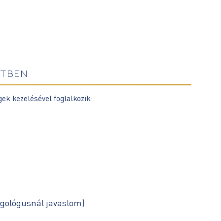
ETBEN
k kezelésével foglalkozik:
ergológusnál javaslom)