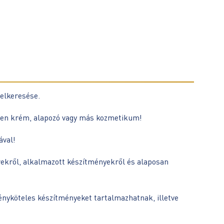
felkeresése.
egyen krém, alapozó vagy más kozmetikum!
ával!
rekről, alkalmazott készítményekről és alaposan
ényköteles készítményeket tartalmazhatnak, illetve