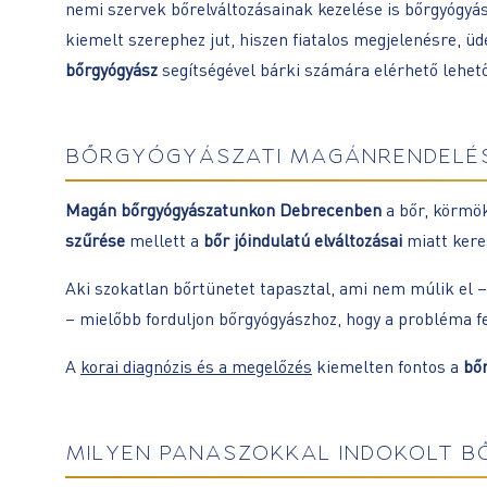
nemi szervek bőrelváltozásainak kezelése is bőrgyógyá
kiemelt szerephez jut, hiszen fiatalos megjelenésre, 
bőrgyógyász
segítségével bárki számára elérhető lehet
BŐRGYÓGYÁSZATI MAGÁNRENDELÉ
Magán bőrgyógyászatunkon Debrecenben
a bőr, körmök
szűrése
mellett a
bőr jóindulatú elváltozásai
miatt ker
Aki szokatlan bőrtünetet tapasztal, ami nem múlik el – 
– mielőbb forduljon bőrgyógyászhoz, hogy a probléma f
A
korai diagnózis és a megelőzés
kiemelten fontos a
bő
MILYEN PANASZOKKAL INDOKOLT B