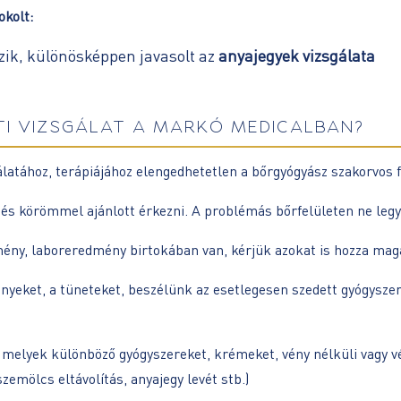
okolt:
ozik, különösképpen javasolt az
anyajegyek vizsgálata
I VIZSGÁLAT A MARKÓ MEDICALBAN?
gálatához, terápiájához elengedhetetlen a bőrgyógyász szakorvos 
el és körömmel ajánlott érkezni. A problémás bőrfelületen ne l
ény, laboreredmény birtokában van, kérjük azokat is hozza mag
yeket, a tüneteket, beszélünk az esetlegesen szedett gyógysze
melyek különböző gyógyszereket, krémeket, vény nélküli vagy v
zemölcs eltávolítás, anyajegy levét stb.)