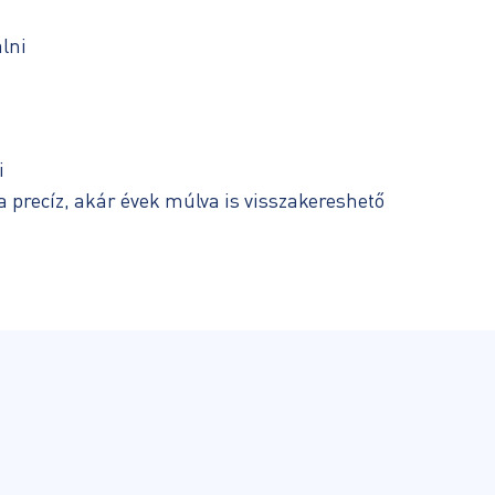
lni
i
 a precíz, akár évek múlva is visszakereshető