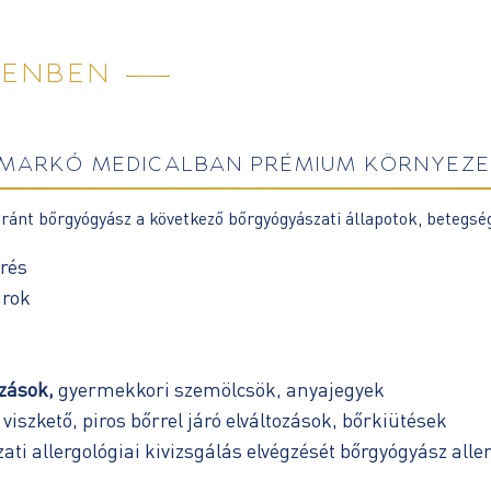
CENBEN
MARKÓ MEDICALBAN PRÉMIUM KÖRNYEZ
nt bőrgyógyász a következő bőrgyógyászati állapotok, betegsége
űrés
arok
zások,
gyermekkori szemölcsök, anyajegyek
iszkető, piros bőrrel járó elváltozások, bőrkiütések
ti allergológiai kivizsgálás elvégzését bőrgyógyász all