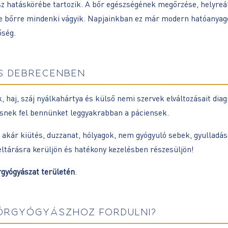
sz hatáskörébe tartozik. A bőr egészségének megőrzése, helyreá
üde bőrre mindenki vágyik. Napjainkban ez már modern hatóanyag
őség.
S DEBRECENBEN
, haj, száj nyálkahártya és külső nemi szervek elváltozásait diag
esnek fel bennünket leggyakrabban a páciensek.
akár kiütés, duzzanat, hólyagok, nem gyógyuló sebek, gyulladásos
eltárásra kerüljön és hatékony kezelésben részesüljön!
rgyógyászat területén
.
ŐRGYÓGYÁSZHOZ FORDULNI?