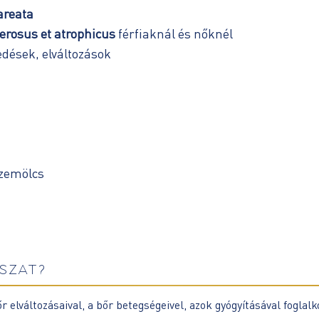
areata
lerosus et atrophicus
férfiaknál és nőknél
dések, elváltozások
szemölcs
SZAT?
elváltozásaival, a bőr betegségeivel, azok gyógyításával foglalko