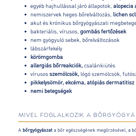
egyéb hajhullással járó állapotok,
alopecia 
nemiszervek heges bőrelváltozás,
lichen sc
akut és krónikus bőrgyógyászati megbetege
bakteriális, vírusos,
gombás fertőzések
nem gyógyuló sebek, bőrelváltozások
lábszárfekély
körömgomba
allergiás bőrreakciók,
csalánkiütés
vírusos
szemölcsök,
lógó szemölcsök, futó
pikkelysömör, ekcéma, atópiás dermatitisz
nemi betegségek
MIVEL FOGLALKOZIK A BŐRGYÓGYÁ
A
bőrgyógyászat
a bőr egészségének megőrzésével, a bőr 