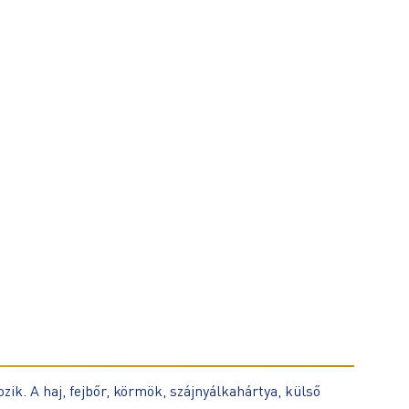
zik. A haj, fejbőr, körmök, szájnyálkahártya, külső