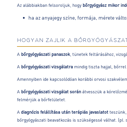
Az alábbiakban felsoroljuk, hogy
bőrgyógyász mikor ind
ha az anyajegy színe, formája, mérete vált
HOGYAN ZAJLIK A BŐRGYÓGYÁSZAT
A
bőrgyógyászati panaszok
, tünetek feltárásához, vizs
A
bőrgyógyászati vizsgálatra
mindig tiszta hajjal, bőrr
Amennyiben ide kapcsolódóan korábbi orvosi szakvélem
A
bőrgyógyászati vizsgálat során
átvesszük a kórelőzmén
felmérjük a bőrfelületet.
A
diagnózis felállítása után terápiás javaslatot
teszünk, 
bőrgyógyászati beavatkozás is szükségessé válhat. (pl. s