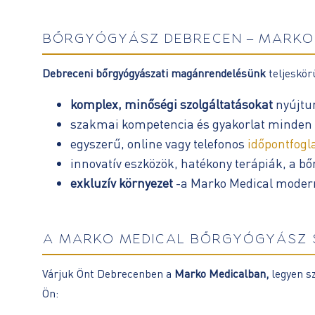
BŐRGYÓGYÁSZ DEBRECEN – MARKO
Debreceni bőrgyógyászati magánrendelésünk
teljeskör
komplex, minőségi szolgáltatásokat
nyújtu
szakmai kompetencia és gyakorlat minden 
egyszerű, online vagy telefonos
időpontfogl
innovatív eszközök, hatékony terápiák, a 
exkluzív környezet
-a Marko Medical modern,
A MARKO MEDICAL BŐRGYÓGYÁSZ 
Várjuk Önt Debrecenben a
Marko Medicalban,
legyen sz
Ön: