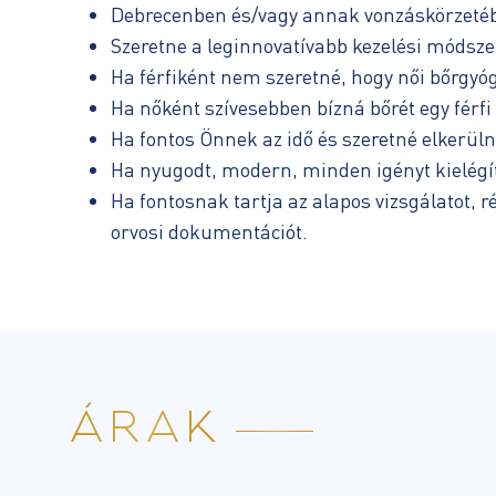
Debrecenben és/vagy annak vonzáskörzetébe
Szeretne a leginnovatívabb kezelési módsze
Ha férfiként nem szeretné, hogy női bőrgyóg
Ha nőként szívesebben bízná bőrét egy férf
Ha fontos Önnek az idő és szeretné elkerüln
Ha nyugodt, modern, minden igényt kielégít
Ha fontosnak tartja az alapos vizsgálatot, r
orvosi dokumentációt.
ÁRAK