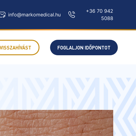
+36 70 942
info@markomedical.hu
5088
VISSZAHÍVÁST
FOGLALJON IDŐPONTOT