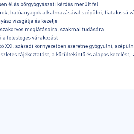
n él és bőrgyógyászati kérdés merült fel
rek, hatóanyagok alkalmazásával szépülni, fiatalossá vá
yász vizsgálja és kezelje
i szakorvos meglátásaira, szakmai tudására
i a felesleges várakozást
ő XXI. századi környezetben szeretne gyógyulni, szépüln
észletes tájékoztatást, a körültekintő és alapos kezelést,