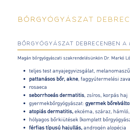
BŐRGYÓGYÁSZAT DEBRE
BŐRGYÓGYÁSZAT DEBRECENBEN A 
Magán bőrgyógyászati szakrendelésünkön Dr. Markó Lórá
teljes test anyajegyvizsgálat, melanomasz
pattanásos bőr, akne
, faggyútermelési zav
rosaeca
seborrhoeás dermatitis
, zsíros, korpás haj
gyermekbőrgyógyászat:
gyermek bőrelválto
atopiás dermatitis,
ekcéma, száraz, hámló, v
hólyagos bőrkiütések (komplett bőrgyógyásza
férfias típusú hajullás,
androgén alopécia