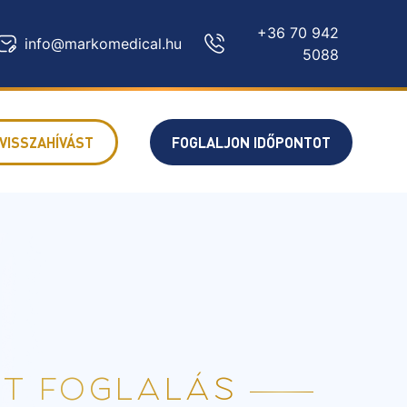
+36 70 942
info@markomedical.hu
5088
VISSZAHÍVÁST
FOGLALJON IDŐPONTOT
T FOGLALÁS