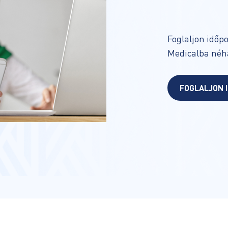
Foglaljon időp
Medicalba néhá
FOGLALJON 