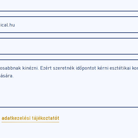
z
adatkezelési tájékoztatót