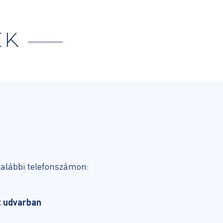
EK
 alábbi telefonszámon:
z udvarban