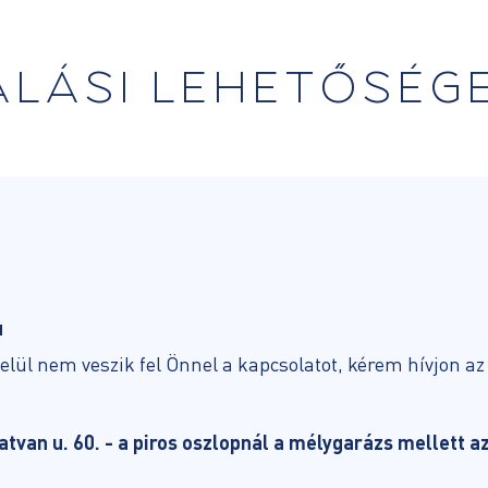
ALÁSI LEHETŐSÉG
u
lül nem veszik fel Önnel a kapcsolatot, kérem hívjon az
van u. 60. - a piros oszlopnál a mélygarázs mellett a