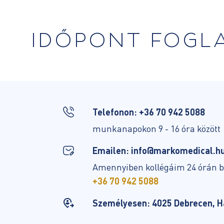
IDŐPONT FOGL
Telefonon:
+36 70 942 5088
munkanapokon 9 - 16 óra között
Emailen:
info@markomedical.h
Amennyiben kollégáim 24 órán be
+36 70 942 5088
Személyesen: 4025 Debrecen, Hat