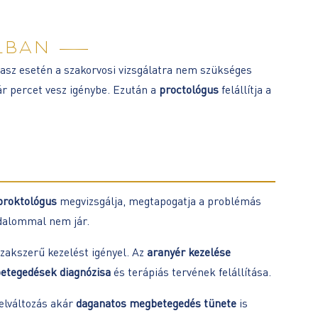
LBAN
nasz esetén a szakorvosi vizsgálatra nem szükséges
r percet vesz igénybe. Ezután a
proctológus
felállítja a
proktológus
megvizsgálja, megtapogatja a problémás
jdalommal nem jár.
zakszerű kezelést igényel. Az
aranyér kezelése
betegedések diagnózisa
és terápiás tervének felállítása.
 elváltozás akár
daganatos megbetegedés tünete
is