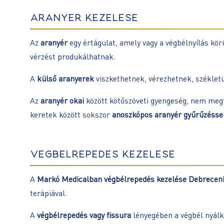
ARANYÉR KEZELÉSE
Az
aranyér
egy értágulat, amely vagy a végbélnyílás körül
vérzést produkálhatnak.
A
külső aranyerek
viszkethetnek, vérezhetnek, széklet
Az
aranyér okai
között kötőszöveti gyengeség, nem megf
keretek között sokszor
anoszkópos aranyér gyűrűzésse
VÉGBÉLREPEDÉS KEZELÉSE
A
Markó Medicalban végbélrepedés kezelése Debrecen
terápiával.
A
végbélrepedés vagy fissura
lényegében a végbél nyálk