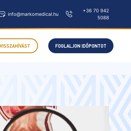
+36 70 942
info@markomedical.hu
5088
VISSZAHÍVÁST
FOGLALJON IDŐPONTOT