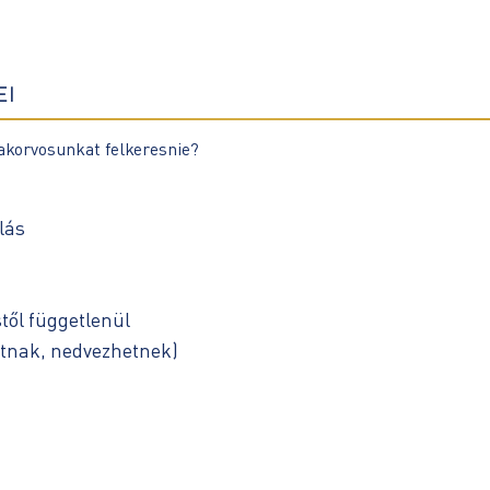
EI
akorvosunkat felkeresnie?
lás
től függetlenül
atnak, nedvezhetnek)