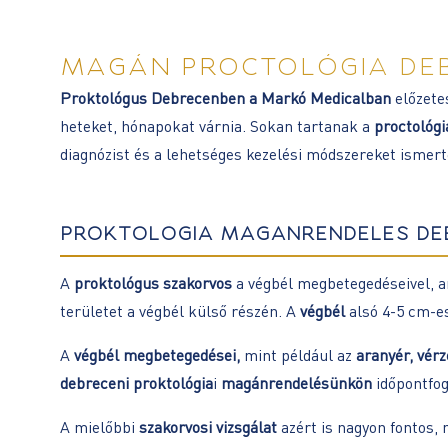
MAGÁN PROCTOLÓGIA DE
Proktológus Debrecenben a Markó Medicalban
előzete
heteket, hónapokat várnia. Sokan tartanak a
proctológia
diagnózist és a lehetséges kezelési módszereket ismert
PROKTOLÓGIA MAGÁNRENDELÉS DE
A
proktológus szakorvos
a végbél megbetegedéseivel, a
területet a végbél külső részén. A
végbél
alsó 4-5 cm-e
A
végbél megbetegedései,
mint például az
aranyér, vérz
debreceni proktológia
i
magánrendelésünkön
időpontfog
A mielőbbi
szakorvosi vizsgálat
azért is nagyon fontos,