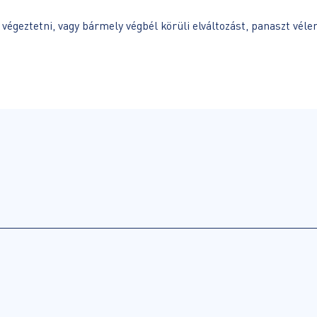
végeztetni, vagy bármely végbél körüli elváltozást, panaszt véle