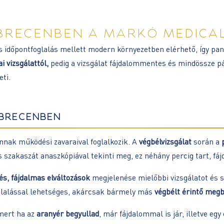
BRECENBEN A MARKÓ MEDICA
s időpontfoglalás mellett modern környezetben elérhető, így pa
i vizsgálattól,
pedig a vizsgálat fájdalommentes és mindössze pá
eti.
BRECENBEN
nnak működési zavaraival foglalkozik. A
végbélvizsgálat
során a
s szakaszát anaszkópiával tekinti meg, ez néhány percig tart, fá
és, fájdalmas elváltozások
megjelenése mielőbbi vizsgálatot és s
lalással lehetséges, akárcsak bármely más
végbélt érintő meg
 mert ha az
aranyér begyullad
, már fájdalommal is jár, illetve egy