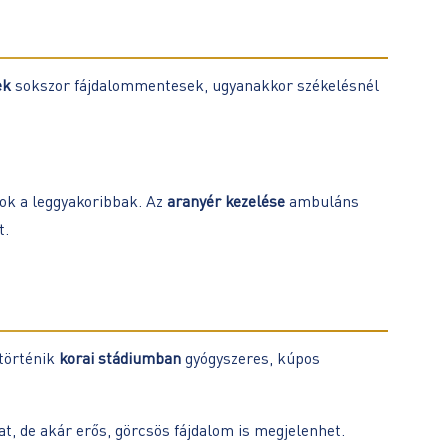
ek
sokszor fájdalommentesek, ugyanakkor székelésnél
ok a leggyakoribbak. Az
aranyér kezelése
ambuláns
t.
történik
korai stádiumban
gyógyszeres, kúpos
t, de akár erős, görcsös fájdalom is megjelenhet.