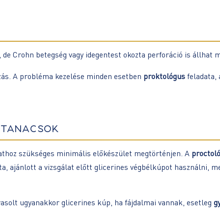
, de Crohn betegség vagy idegentest okozta perforáció is állhat 
kozás. A probléma kezelése minden esetben
proktológus
feladata,
– TANÁCSOK
álathoz szükséges minimális előkészület megtörténjen. A
proctoló
 ajánlott a vizsgálat előtt glicerines végbélkúpot használni, mel
asolt ugyanakkor glicerines kúp, ha fájdalmai vannak, esetleg
g