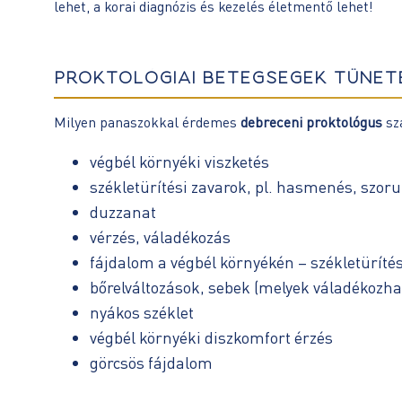
lehet, a korai diagnózis és kezelés életmentő lehet!
PROKTOLÓGIAI BETEGSÉGEK TÜNET
Milyen panaszokkal érdemes
debreceni proktológus
sz
végbél környéki viszketés
székletürítési zavarok, pl. hasmenés, szoru
duzzanat
vérzés, váladékozás
fájdalom a végbél környékén – székletürítés
bőrelváltozások, sebek (melyek váladékozh
nyákos széklet
végbél környéki diszkomfort érzés
görcsös fájdalom