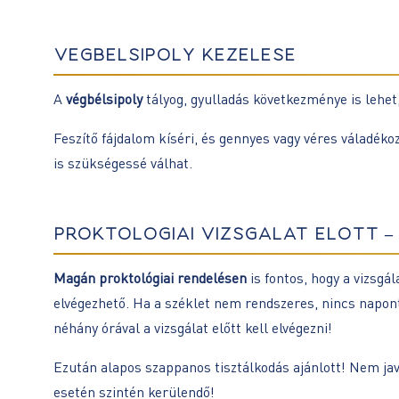
VÉGBÉLSIPOLY KEZELÉSE
A
végbélsipoly
tályog, gyulladás következménye is lehet
Feszítő fájdalom kíséri, és gennyes vagy véres váladé
is szükségessé válhat.
PROKTOLÓGIAI VIZSGÁLAT ELŐTT 
Magán proktológiai rendelésen
is fontos, hogy a vizsg
elvégezhető. Ha a széklet nem rendszeres, nincs naponta,
néhány órával a vizsgálat előtt kell elvégezni!
Ezután alapos szappanos tisztálkodás ajánlott! Nem jav
esetén szintén kerülendő!