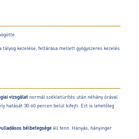
mögötte.
 a tályog kezelése, feltárása mellett gyógyszeres kezelés
giai vizsgálat
normál székletürítés után néhány órával
y hatását 30-60 percen belül kifejti. Ezt is lehetőleg
yulladásos bélbetegsége
áll fenn. Hányás, hányinger