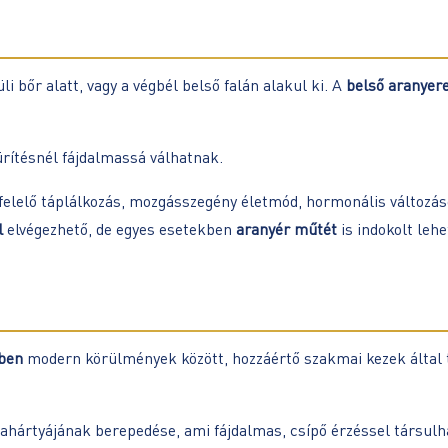
i bőr alatt, vagy a végbél belső falán alakul ki. A
belső aranyer
ürítésnél fájdalmassá válhatnak.
elelő táplálkozás, mozgásszegény életmód, hormonális változás
l
elvégezhető, de egyes esetekben
aranyér műtét
is indokolt lehe
ben
modern körülmények között, hozzáértő szakmai kezek által 
ahártyájának berepedése, ami fájdalmas, csípő érzéssel társulha