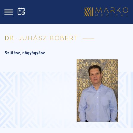
DR. JUHÁSZ RÓBERT
Szülész, nőgyógyász