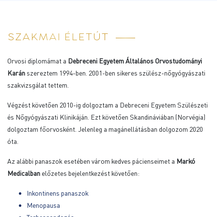
SZAKMAI ÉLETÚT
Orvosi diplomámat a
Debreceni Egyetem Általános Orvostudományi
Karán
szereztem 1994-ben. 2001-ben sikeres szülész-nőgyógyászati
szakvizsgálat tettem.
Végzést követően 2010-ig dolgoztam a Debreceni Egyetem Szülészeti
és Nőgyógyászati Klinikáján. Ezt követően Skandináviában (Norvégia)
dolgoztam főorvosként. Jelenleg a magánellátásban dolgozom 2020
óta.
Az alábbi panaszok esetében várom kedves pácienseimet a
Markó
Medicalban
előzetes bejelentkezést követően:
Inkontinens panaszok
Menopausa