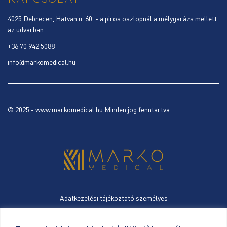
KAPCSOLAT
4025 Debrecen, Hatvan u. 60. - a piros oszlopnál a mélygarázs mellett
az udvarban
+36 70 942 5088
info@markomedical.hu
© 2025 - www.markomedical.hu Minden jog fenntartva
Adatkezelési tájékoztató személyes
Cookie szabályzat