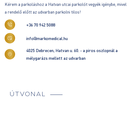
Kérem a parkoláshoz a Hatvan utcai parkolót vegyék igénybe, mivel
a rendelő előtt az udvarban parkolni tilos!
+36 70 942 5088
info@markomedical.hu
4025 Debrecen, Hatvan u. 60. - a piros oszlopnál a
mélygarázs mellett az udvarban
ÚTVONAL