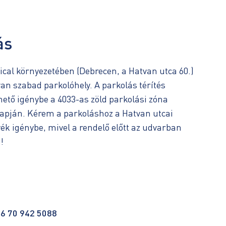
ás
cal környezetében (Debrecen, a Hatvan utca 60.)
an szabad parkolóhely. A parkolás térítés
hető igénybe a 4033-as zöld parkolási zóna
apján. Kérem a parkoláshoz a Hatvan utcai
ék igénybe, mivel a rendelő előtt az udvarban
!
6 70 942 5088