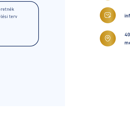
in
40
mé