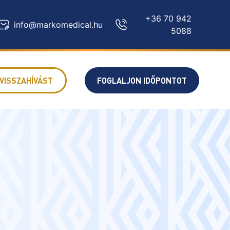
+36 70 942
info@markomedical.hu
5088
VISSZAHÍVÁST
FOGLALJON IDŐPONTOT