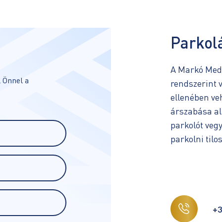
Parkol
A Markó Medi
 Önnel a
rendszerint v
ellenében ve
árszabása al
parkolót vegy
parkolni tilos
+3