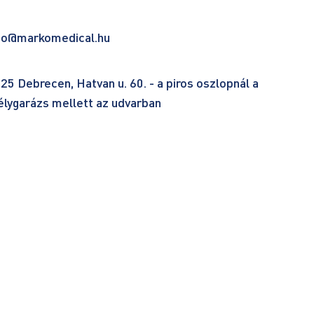
fo@markomedical.hu
25 Debrecen, Hatvan u. 60. - a piros oszlopnál a
lygarázs mellett az udvarban