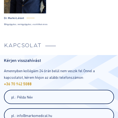
Dr. Markó Lóránt
Bőrgyógyász, nemigyógyász, esztétikai orvos
KAPCSOLAT
Kérjen visszahívást
Amennyiben kollégáim 24 órán belül nem veszik fel Önnel a
kapcsolatot, kérem hívjon az alábbi telefonszámon:
+36 70 942 5088