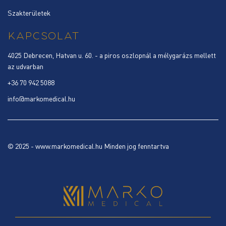
Szakterületek
KAPCSOLAT
4025 Debrecen, Hatvan u. 60. - a piros oszlopnál a mélygarázs mellett
az udvarban
+36 70 942 5088
info@markomedical.hu
© 2025 - www.markomedical.hu Minden jog fenntartva