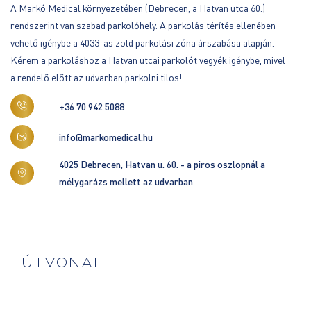
A Markó Medical környezetében (Debrecen, a Hatvan utca 60.)
rendszerint van szabad parkolóhely. A parkolás térítés ellenében
vehető igénybe a 4033-as zöld parkolási zóna árszabása alapján.
Kérem a parkoláshoz a Hatvan utcai parkolót vegyék igénybe, mivel
a rendelő előtt az udvarban parkolni tilos!
+36 70 942 5088
info@markomedical.hu
4025 Debrecen, Hatvan u. 60. - a piros oszlopnál a
mélygarázs mellett az udvarban
ÚTVONAL