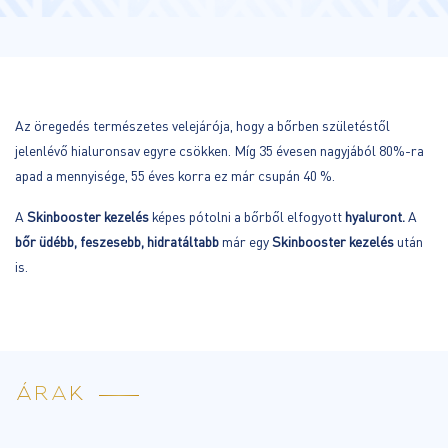
Az öregedés természetes velejárója, hogy a bőrben születéstől
jelenlévő hialuronsav egyre csökken. Míg 35 évesen nagyjából 80%-ra
apad a mennyisége, 55 éves korra ez már csupán 40 %.
A
Skinbooster kezelés
képes pótolni a bőrből elfogyott
hyaluront.
A
bőr üdébb, feszesebb, hidratáltabb
már egy
Skinbooster kezelés
után
is.
ÁRAK