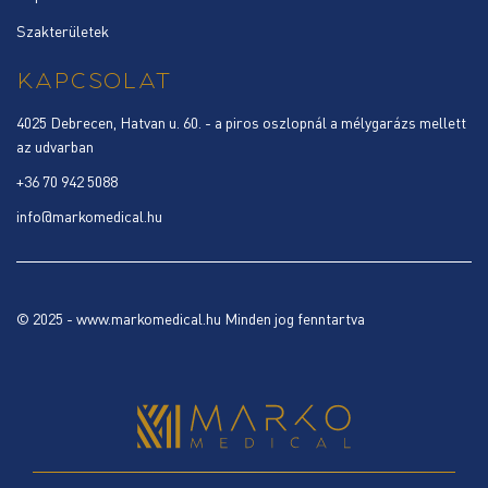
Szakterületek
KAPCSOLAT
4025 Debrecen, Hatvan u. 60. - a piros oszlopnál a mélygarázs mellett
az udvarban
+36 70 942 5088
info@markomedical.hu
© 2025 - www.markomedical.hu Minden jog fenntartva