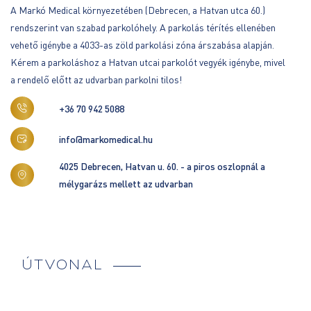
A Markó Medical környezetében (Debrecen, a Hatvan utca 60.)
rendszerint van szabad parkolóhely. A parkolás térítés ellenében
vehető igénybe a 4033-as zöld parkolási zóna árszabása alapján.
Kérem a parkoláshoz a Hatvan utcai parkolót vegyék igénybe, mivel
a rendelő előtt az udvarban parkolni tilos!
+36 70 942 5088
info@markomedical.hu
4025 Debrecen, Hatvan u. 60. - a piros oszlopnál a
mélygarázs mellett az udvarban
ÚTVONAL