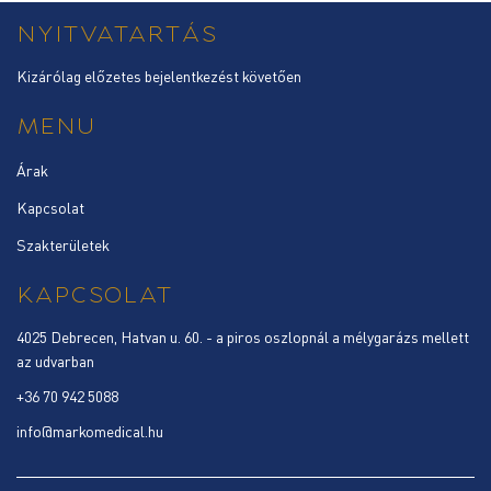
NYITVATARTÁS
Kizárólag előzetes bejelentkezést követően
MENU
Árak
Kapcsolat
Szakterületek
KAPCSOLAT
4025 Debrecen, Hatvan u. 60. - a piros oszlopnál a mélygarázs mellett
az udvarban
+36 70 942 5088
info@markomedical.hu