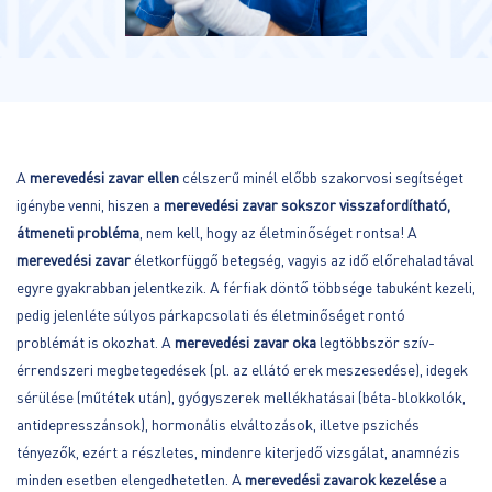
A
merevedési zavar ellen
célszerű minél előbb szakorvosi segítséget
igénybe venni, hiszen a
merevedési zavar sokszor visszafordítható,
átmeneti probléma
, nem kell, hogy az életminőséget rontsa! A
merevedési zavar
életkorfüggő betegség, vagyis az idő előrehaladtával
egyre gyakrabban jelentkezik. A férfiak döntő többsége tabuként kezeli,
pedig jelenléte súlyos párkapcsolati és életminőséget rontó
problémát is okozhat. A
merevedési zavar oka
legtöbbször szív-
érrendszeri megbetegedések (pl. az ellátó erek meszesedése), idegek
sérülése (műtétek után), gyógyszerek mellékhatásai (béta-blokkolók,
antidepresszánsok), hormonális elváltozások, illetve pszichés
tényezők, ezért a részletes, mindenre kiterjedő vizsgálat, anamnézis
minden esetben elengedhetetlen. A
merevedési zavarok kezelése
a