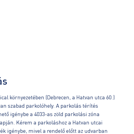
ás
cal környezetében (Debrecen, a Hatvan utca 60.)
an szabad parkolóhely. A parkolás térítés
hető igénybe a 4033-as zöld parkolási zóna
apján. Kérem a parkoláshoz a Hatvan utcai
ék igénybe, mivel a rendelő előtt az udvarban