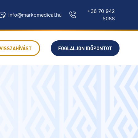
+36 70 942
info@markomedical.hu
5088
VISSZAHÍVÁST
FOGLALJON IDŐPONTOT