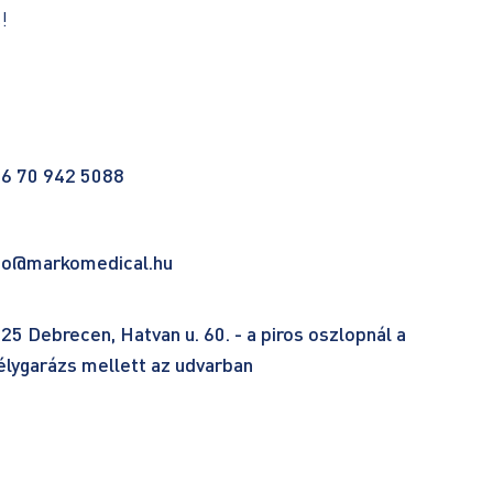
!
6 70 942 5088
fo@markomedical.hu
25 Debrecen, Hatvan u. 60. - a piros oszlopnál a
lygarázs mellett az udvarban