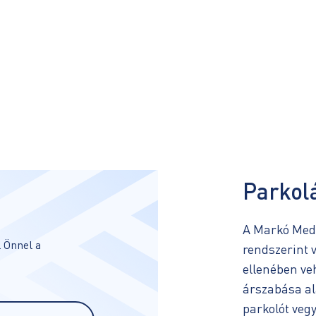
Parkol
A Markó Medi
 Önnel a
rendszerint v
ellenében ve
árszabása al
parkolót vegy