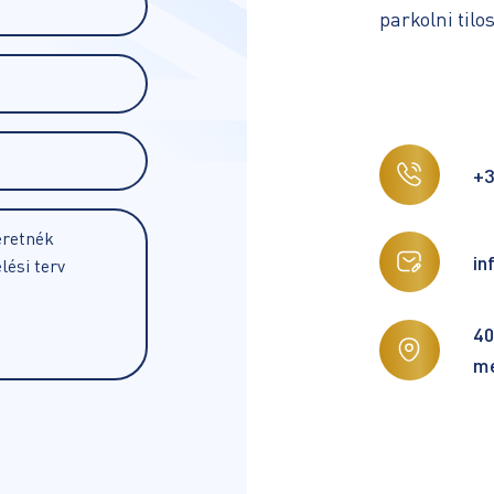
parkolni tilos
+3
in
40
mé