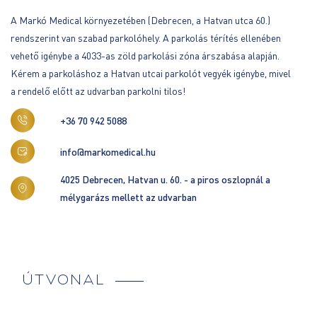
A Markó Medical környezetében (Debrecen, a Hatvan utca 60.)
rendszerint van szabad parkolóhely. A parkolás térítés ellenében
vehető igénybe a 4033-as zöld parkolási zóna árszabása alapján.
Kérem a parkoláshoz a Hatvan utcai parkolót vegyék igénybe, mivel
a rendelő előtt az udvarban parkolni tilos!
+36 70 942 5088
info@markomedical.hu
4025 Debrecen, Hatvan u. 60. - a piros oszlopnál a
mélygarázs mellett az udvarban
ÚTVONAL