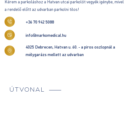
Kérem a parkoláshoz a Hatvan utcai parkolót vegyék igénybe, mivel
a rendelő előtt az udvarban parkolni tilos!
+36 70 942 5088
info@markomedical.hu
4025 Debrecen, Hatvan u. 60. - a piros oszlopnál a
mélygarázs mellett az udvarban
ÚTVONAL