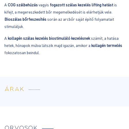
A
COG szálbehúzás
vagyis
fogazott szálas kezelés
lifting hatást
is
kifejt, a megereszkedett bőr megemelkedését is elérhetjük vele.
Bioszálas bőrfeszesítés
során az arcbőr saját építő folyamatait
stimuláljuk.
A
kollagén szálas kezelés
biostimuláló kezelésnek
számít, a hatása
hetek, hónapok múlva látszik majd igazán, amikor a
kollagén termelés
fokozatosan beindul.
ÁRAK
ORVOSOK