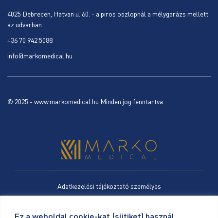
4025 Debrecen, Hatvan u. 60. - a piros oszlopnál a mélygarázs mellett
az udvarban
+36 70 942 5088
info@markomedical.hu
© 2025 - www.markomedical.hu Minden jog fenntartva
Adatkezelési tájékoztató személyes
Cookie szabályzat
Ez a weboldal cookie-kat (sütiket) használ.