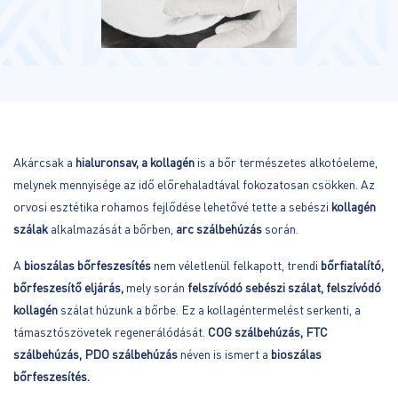
Akárcsak a
hialuronsav, a kollagén
is a bőr természetes alkotóeleme,
melynek mennyisége az idő előrehaladtával fokozatosan csökken. Az
orvosi esztétika rohamos fejlődése lehetővé tette a sebészi
kollagén
szálak
alkalmazását a bőrben,
arc szálbehúzás
során.
A
bioszálas bőrfeszesítés
nem véletlenül felkapott, trendi
bőrfiatalító,
bőrfeszesítő eljárás,
mely során
felszívódó sebészi szálat, felszívódó
kollagén
szálat húzunk a bőrbe. Ez a kollagéntermelést serkenti, a
támasztószövetek regenerálódását.
COG szálbehúzás, FTC
szálbehúzás, PDO szálbehúzás
néven is ismert a
bioszálas
bőrfeszesítés.