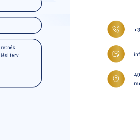
+3
in
40
mé