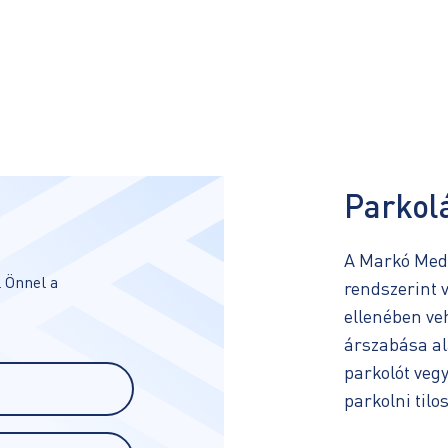
Parkol
A Markó Medi
 Önnel a
rendszerint v
ellenében ve
árszabása al
parkolót vegy
parkolni tilos