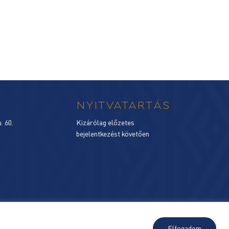
NYITVATARTÁS
. 60.
Kizárólag előzetes
bejelentkezést követően
Jogi nyilatkozat
Elfogadom