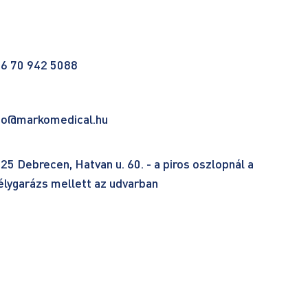
6 70 942 5088
fo@markomedical.hu
25 Debrecen, Hatvan u. 60. - a piros oszlopnál a
lygarázs mellett az udvarban