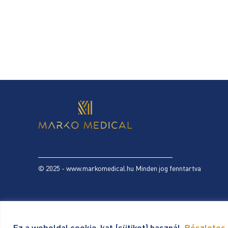
© 2025 - www.markomedical.hu Minden jog fenntartva
Ez a weboldal cookie-kat (sütiket) használ.
Részletes 
Adatkezelési tájéko