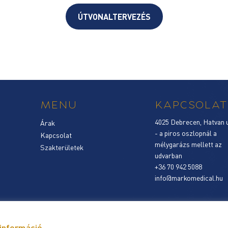
ÚTVONALTERVEZÉS
MENU
KAPCSOLAT
4025 Debrecen, Hatvan u
Árak
- a piros oszlopnál a
Kapcsolat
mélygarázs mellett az
Szakterületek
udvarban
+36 70 942 5088
info@markomedical.hu
információ
ztató személyes
Cookie szabályzat
ÁSZF