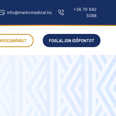
+36 70 942
info@markomedical.hu
5088
VISSZAHÍVÁST
FOGLALJON IDŐPONTOT