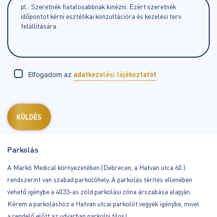
Elfogadom az
adatkezelési tájékoztatót
Parkolás
A Markó Medical környezetében (Debrecen, a Hatvan utca 60.)
rendszerint van szabad parkolóhely. A parkolás térítés ellenében
vehető igénybe a 4033-as zöld parkolási zóna árszabása alapján.
Kérem a parkoláshoz a Hatvan utcai parkolót vegyék igénybe, mivel
a rendelő előtt az udvarban parkolni tilos!