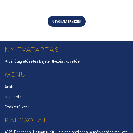
ÚTVONALTERVEZÉS
NYITVATARTÁS
Kizárólag előzetes bejelentkezést követően
MENU
Árak
Kapcsolat
Szakterületek
KAPCSOLAT
4025 Debrecen, Hatvan u. 60. - a piros oszlopnál a mélygarázs mellett