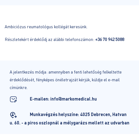
Ambiciózus reumatológus kollégát keresünk.
Részletekért érdeklődj az alábbi telefonszámon:
+36 70 942 5088
A jelentkezés módja: amennyiben a fenti lehetőség felkeltette
érdeklődését, fényképes önéletrajzát kérjük, küldje el e-mail
címünkre.
E-mailen:
info@markomedical.hu
Munkavégzés helyszíne: 4025 Debrecen, Hatvan
u. 60. - a piros oszlopnál a mélygarázs mellett az udvarban