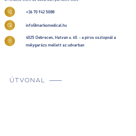
+36 70 942 5088
info@markomedical.hu
4025 Debrecen, Hatvan u. 60. - a piros oszlopnál a
mélygarázs mellett az udvarban
ÚTVONAL