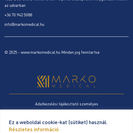
az udvarban
+36 70 942 5088
info@markomedical.hu
© 2025 - www.markomedical.hu Minden jog fenntartva
Adatkezelési tájékoztató személyes
Cookie szabályzat
Ez a weboldal cookie-kat (sütiket) használ.
Részletes információ
ÁSZF