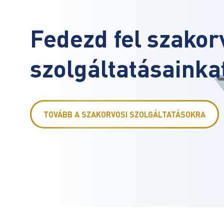
Fedezd Fel Esztét
Szolgáltatásainka
TOVÁBB AZ ESZTÉTIKAI KEZELÉSEKRE