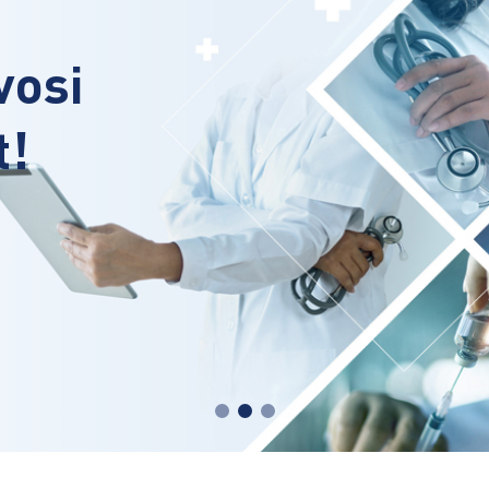
ikai
t!