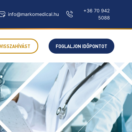
+36 70 942
info@markomedical.hu
5088
VISSZAHÍVÁST
FOGLALJON IDŐPONTOT