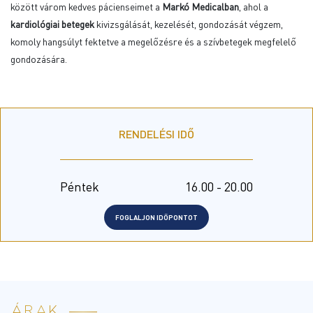
között várom kedves pácienseimet a
Markó Medicalban
, ahol a
kardiológiai betegek
kivizsgálását, kezelését, gondozását végzem,
komoly hangsúlyt fektetve a megelőzésre és a szívbetegek megfelelő
gondozására.
RENDELÉSI IDŐ
Péntek
16.00 - 20.00
FOGLALJON IDŐPONTOT
ÁRAK