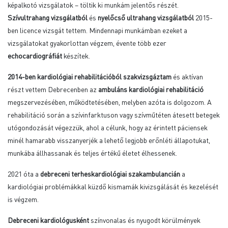
képalkotó vizsgálatok – töltik ki munkám jelentős részét.
Szívultrahang vizsgálatból
és
nyelőcső ultrahang vizsgálatból
2015-
ben licence vizsgát tettem. Mindennapi munkámban ezeket a
vizsgálatokat gyakorlottan végzem, évente több ezer
echocardiográfiát
készítek.
2014-ben kardiológiai rehabilitációból szakvizsgáztam
és aktívan
részt vettem Debrecenben az
ambuláns kardiológiai rehabilitáció
megszervezésében, működtetésében, melyben azóta is dolgozom. A
rehabilitáció során a szívinfarktuson vagy szívműtéten átesett betegek
utógondozását végezzük, ahol a célunk, hogy az érintett páciensek
minél hamarabb visszanyerjék a lehető legjobb erőnléti állapotukat,
munkába állhassanak és teljes értékű életet élhessenek.
2021 óta a
debreceni terheskardiológiai szakambulancián
a
kardiológiai problémákkal küzdő kismamák kivizsgálását és kezelését
is végzem.
Debreceni kardiológusként
színvonalas és nyugodt körülmények