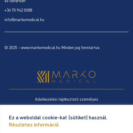
az udvarban
+36 70 942 5088
info@markomedical.hu
© 2025 - www.markomedical.hu Minden jog fenntartva
Adatkezelési tájékoztató személyes
Cookie szabályzat
Ez a weboldal cookie-kat (sütiket) használ.
Részletes információ
ÁSZF