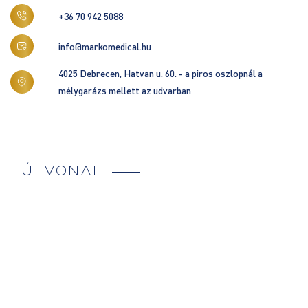
+36 70 942 5088
info@markomedical.hu
4025 Debrecen, Hatvan u. 60. - a piros oszlopnál a
mélygarázs mellett az udvarban
ÚTVONAL