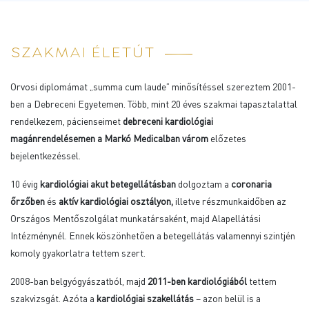
SZAKMAI ÉLETÚT
Orvosi diplomámat „summa cum laude” minősítéssel szereztem 2001-
ben a Debreceni Egyetemen. Több, mint 20 éves szakmai tapasztalattal
rendelkezem, pácienseimet
debreceni kardiológiai
magánrendelésemen a Markó Medicalban várom
előzetes
bejelentkezéssel.
10 évig
kardiológiai akut betegellátásban
dolgoztam a
coronaria
őrzőben
és
aktív kardiológiai osztályon,
illetve részmunkaidőben az
Országos Mentőszolgálat munkatársaként, majd Alapellátási
Intézménynél. Ennek köszönhetően a betegellátás valamennyi szintjén
komoly gyakorlatra tettem szert.
2008-ban belgyógyászatból, majd
2011-ben kardiológiából
tettem
szakvizsgát. Azóta a
kardiológiai szakellátás
– azon belül is a