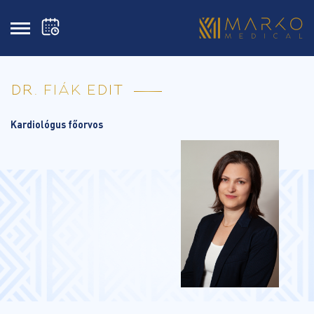
DR. FIÁK EDIT
Kardiológus főorvos