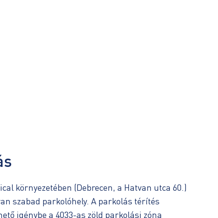
ás
cal környezetében (Debrecen, a Hatvan utca 60.)
an szabad parkolóhely. A parkolás térítés
hető igénybe a 4033-as zöld parkolási zóna