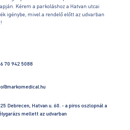
apján. Kérem a parkoláshoz a Hatvan utcai
ék igénybe, mivel a rendelő előtt az udvarban
!
6 70 942 5088
fo@markomedical.hu
25 Debrecen, Hatvan u. 60. - a piros oszlopnál a
lygarázs mellett az udvarban