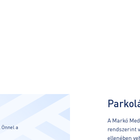
Parkol
A Markó Medi
 Önnel a
rendszerint v
ellenében ve