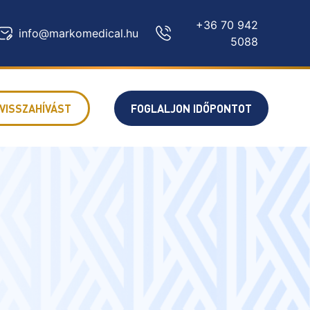
+36 70 942
info@markomedical.hu
5088
VISSZAHÍVÁST
FOGLALJON IDŐPONTOT