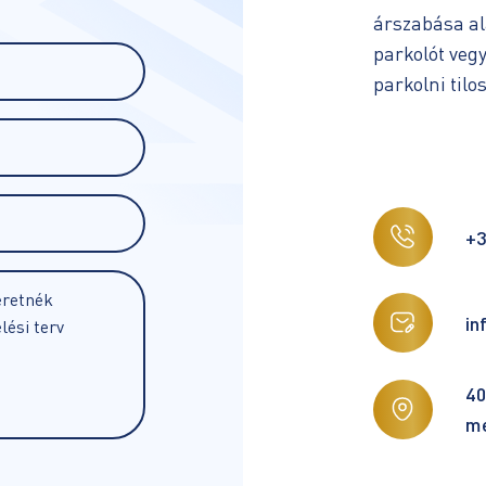
árszabása al
parkolót vegy
parkolni tilos
+3
in
40
mé