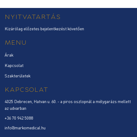
NYITVATARTÁS
Kizárólag előzetes bejelentkezést követően
MENU
Árak
Kapcsolat
Szakterületek
KAPCSOLAT
4025 Debrecen, Hatvan u. 60. - a piros oszlopnál a mélygarázs mellett
az udvarban
+36 70 942 5088
info@markomedical.hu