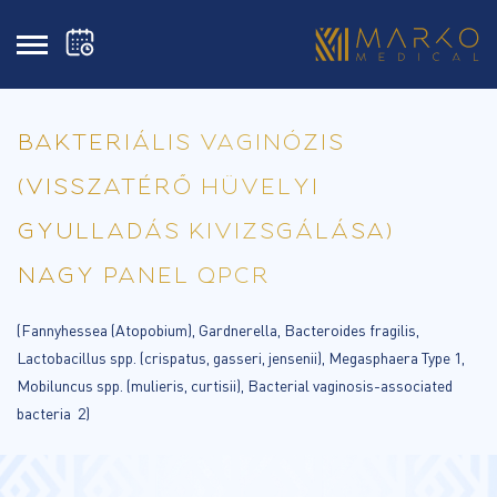
BAKTERIÁLIS VAGINÓZIS
(VISSZATÉRŐ HÜVELYI
GYULLADÁS KIVIZSGÁLÁSA)
NAGY PANEL QPCR
(Fannyhessea (Atopobium), Gardnerella, Bacteroides fragilis,
Lactobacillus spp. (crispatus, gasseri, jensenii), Megasphaera Type 1,
Mobiluncus spp. (mulieris, curtisii), Bacterial vaginosis-associated
bacteria 2)