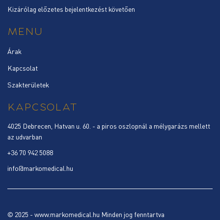
Kizárólag előzetes bejelentkezést követően
MENU
Árak
Kapcsolat
Szakterületek
KAPCSOLAT
4025 Debrecen, Hatvan u. 60. - a piros oszlopnál a mélygarázs mellett
az udvarban
+36 70 942 5088
info@markomedical.hu
© 2025 - www.markomedical.hu Minden jog fenntartva