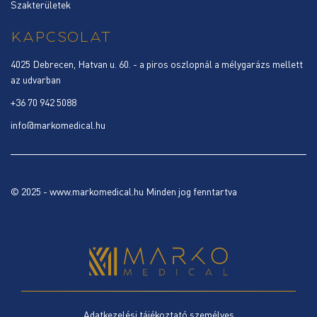
Szakterületek
KAPCSOLAT
4025 Debrecen, Hatvan u. 60. - a piros oszlopnál a mélygarázs mellett
az udvarban
+36 70 942 5088
info@markomedical.hu
© 2025 - www.markomedical.hu Minden jog fenntartva
Adatkezelési tájékoztató személyes